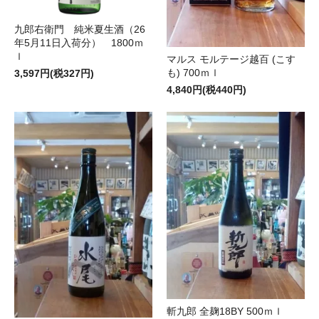
九郎右衛門 純米夏生酒（26
年5月11日入荷分） 1800ｍ
ｌ
マルス モルテージ越百 (こす
も) 700ｍｌ
3,597円(税327円)
4,840円(税440円)
斬九郎 全麹18BY 500ｍｌ