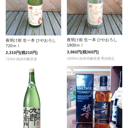
夜明け前 生一本 ひやおろし
夜明け前 生一本 ひやおろし
1800ｍｌ
720ｍｌ
3,960円(税360円)
2,310円(税210円)
1800ml 純米吟醸原酒 季節限定
720ml 純米吟醸原酒