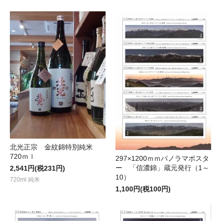
北光正宗 金紋錦特別純米
720ｍｌ
297×1200ｍｍパノラマポスタ
ー 「信濃錦」蔵元発行（1～
2,541円(税231円)
10）
720ml 純米
1,100円(税100円)