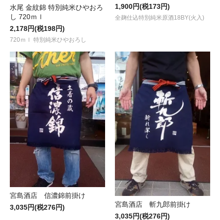
1,900円(税173円)
水尾 金紋錦 特別純米ひやおろ
し 720ｍｌ
全麹仕込特別純米原酒18BY(火入)
2,178円(税198円)
720ｍｌ 特別純米ひやおろし
宮島酒店 信濃錦前掛け
宮島酒店 斬九郎前掛け
3,035円(税276円)
3,035円(税276円)