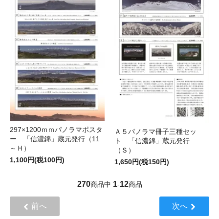
297×1200ｍｍパノラマポスタ
Ａ５パノラマ冊子三種セッ
ー 「信濃錦」蔵元発行（11
ト 「信濃錦」蔵元発行
～Ｈ）
（Ｓ）
1,100円(税100円)
1,650円(税150円)
270
1
12
商品中
-
商品
前へ
次へ