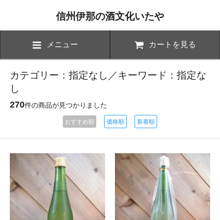
信州伊那の酒文化いたや
メニュー
カートを見る
カテゴリー：指定なし／キーワード：指定な
し
270
件の商品が見つかりました
おすすめ順
価格順
新着順