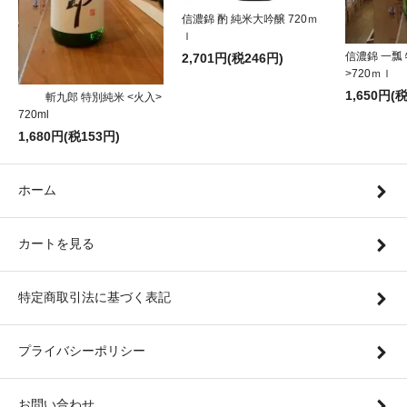
信濃錦 酌 純米大吟醸 720ｍ
ｌ
信濃錦 一瓢
2,701円(税246円)
>720ｍｌ
1,650円(
斬九郎 特別純米 <火入>
720ml
1,680円(税153円)
ホーム
カートを見る
特定商取引法に基づく表記
プライバシーポリシー
お問い合わせ