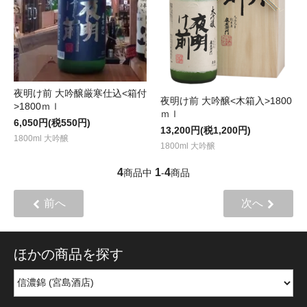
夜明け前 大吟醸厳寒仕込<箱付
夜明け前 大吟醸<木箱入>1800
>1800ｍｌ
ｍｌ
6,050円(税550円)
13,200円(税1,200円)
1800ml 大吟醸
1800ml 大吟醸
4
1
4
商品中
-
商品
前へ
次へ
ほかの商品を探す