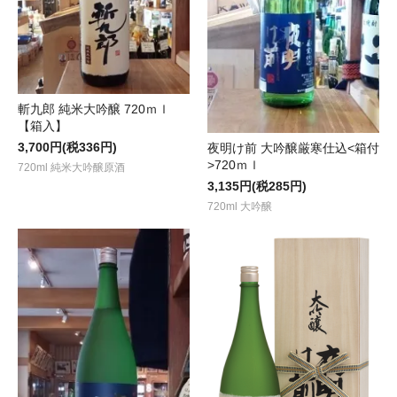
斬九郎 純米大吟醸 720ｍｌ
【箱入】
3,700円(税336円)
夜明け前 大吟醸厳寒仕込<箱付
>720ｍｌ
720ml 純米大吟醸原酒
3,135円(税285円)
720ml 大吟醸