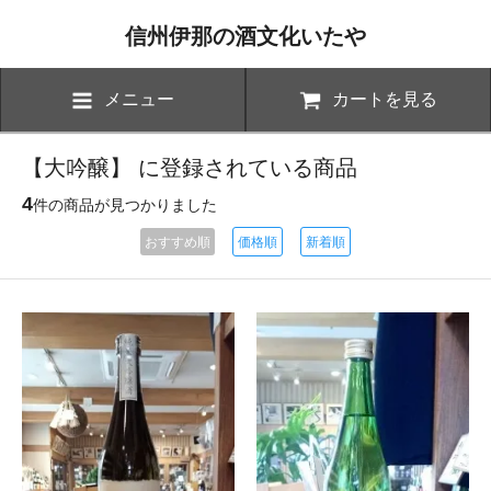
信州伊那の酒文化いたや
メニュー
カートを見る
【大吟醸】 に登録されている商品
4
件の商品が見つかりました
おすすめ順
価格順
新着順