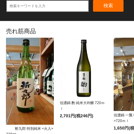
検索
売れ筋商品
信濃錦 酌 純米大吟醸 720ｍ
ｌ
信濃錦 一瓢
2,701円(税246円)
>720ｍｌ
1,650円(
斬九郎 特別純米 <火入>