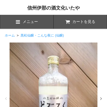
信州伊那の酒文化いたや
メニュー
カートを見る
ホーム
>
黒松仙醸・こんな夜に (仙醸)