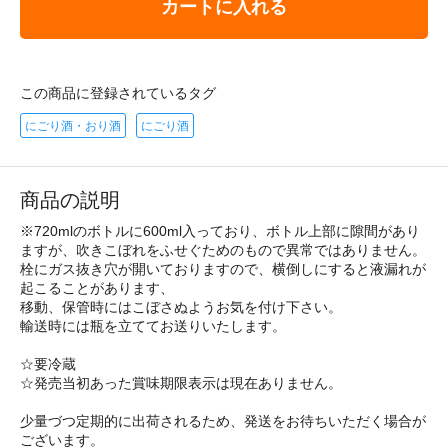
カートに入れる
この商品に登録されているタグ
にごり酒・おり酒
にごり酒
商品の説明
※720mlのボトルに600ml入っており、ボトル上部に隙間があり
ますが、吹きこぼれをふせぐためのもので異常ではありません。
栓にガス抜き穴が開いておりますので、横倒しにすると液漏れが
起こることがあります、
移動、保管時にはこぼさぬようお気を付け下さい。
輸送時には瓶を立ててお送りいたします。
☆要冷蔵
☆発売当初あった賞味期限表示は現在ありません。
少量づつ定期的に出荷されるため、発送をお待ちいただく場合が
ございます。