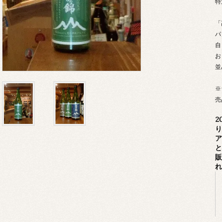
特
「
パ
自
お
並
※
売
2
り
ア
と
販
れ