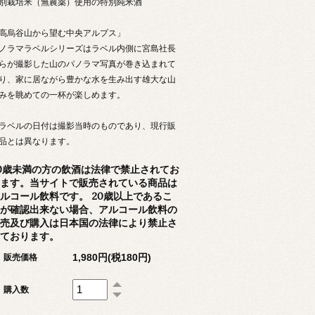
別栽培米（無農薬）使用の特別純米酒
高烏谷山から望む中央アルプス」
ノラマラベルシリーズはラベル内側に宮島社長
らが撮影した山のパノラマ写真が巻き込まれて
り、家に居ながら豊かな水を生み出す雄大な山
みを眺めての一杯が楽しめます。
ラベルの日付は撮影当時のものであり、現行販
品とは異なります。
0歳未満の方の飲酒は法律で禁止されてお
ます。当サイトで販売されている商品は
ルコール飲料です。 20歳以上であるこ
が確認出来ない場合、アルコール飲料の
売及び購入は日本国の法律により禁止さ
ております。
1,980円(税180円)
販売価格
購入数