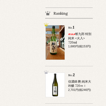
Ranking
1
No.
斬九郎 特別
純米 <火入>
720ml
1,680円(税153円)
2
No.
信濃錦 酌 純米大
吟醸 720ｍｌ
2,701円(税246円)