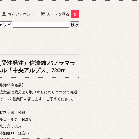
マイアカウント
カートを見る
0
（受注発注）信濃錦 パノラマラ
ベル「中央アルプス」720ｍｌ
受注発注商品】
注文後に蔵元より取り寄せになりますので発送
で１~２営業日を要します。ご了承ください。
材料：米・米麹
ルコール分：16.5度
米歩合：61%
本酒度+1 酸度1.7