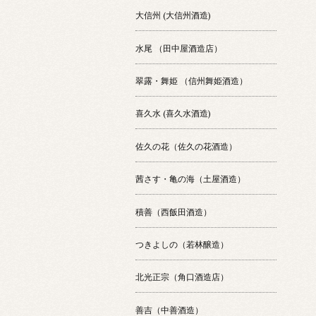
大信州 (大信州酒造)
水尾 （田中屋酒造店）
翠露・舞姫 （信州舞姫酒造）
喜久水 (喜久水酒造)
佐久の花（佐久の花酒造）
茜さす・亀の海（土屋酒造）
積善（西飯田酒造）
つきよしの（若林醸造）
北光正宗（角口酒造店）
善吉（中善酒造）