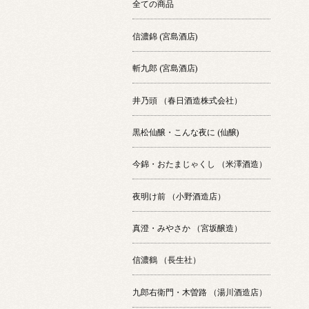
全ての商品
信濃錦 (宮島酒店)
斬九郎 (宮島酒店)
井乃頭 （春日酒造株式会社）
黒松仙醸・こんな夜に (仙醸)
今錦・おたまじゃくし （米澤酒造）
夜明け前 （小野酒造店）
真澄・みやさか （宮坂醸造）
信濃鶴 （長生社）
九郎右衛門・木曽路 （湯川酒造店）