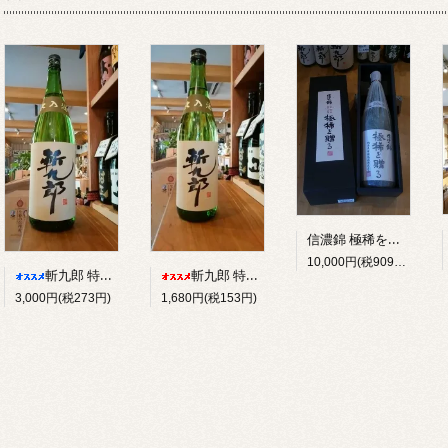
信濃錦 極稀を贈る 純米大吟醸原酒 1800ｍｌ
10,000円(税909円)
斬九郎 特別純米 <火入> 1800ml
斬九郎 特別純米 <火入> 720ml
3,000円(税273円)
1,680円(税153円)