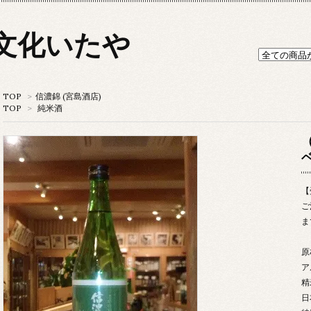
文化いたや
TOP
>
信濃錦 (宮島酒店)
TOP
>
純米酒
【
ご
ま
原
ア
精
日