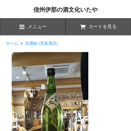
信州伊那の酒文化いたや
メニュー
カートを見る
ホーム
>
信濃錦 (宮島酒店)