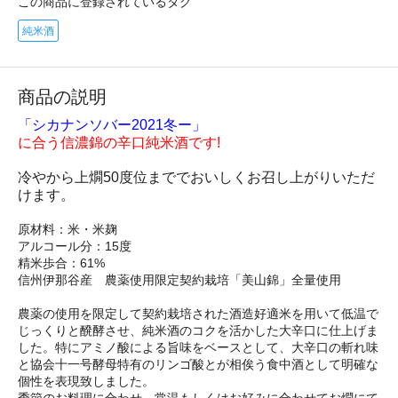
この商品に登録されているタグ
純米酒
商品の説明
「シカナンソバー2021冬ー」
に合う信濃錦の辛口純米酒です!
冷やから上燗50度位まででおいしくお召し上がりいただ
けます。
原材料：米・米麹
アルコール分：15度
精米歩合：61%
信州伊那谷産 農薬使用限定契約栽培「美山錦」全量使用
農薬の使用を限定して契約栽培された酒造好適米を用いて低温で
じっくりと醗酵させ、純米酒のコクを活かした大辛口に仕上げま
した。特にアミノ酸による旨味をベースとして、大辛口の斬れ味
と協会十一号酵母特有のリンゴ酸とが相俟う食中酒として明確な
個性を表現致しました。
季節のお料理に合わせ、常温もしくはお好みに合わせてお燗にて