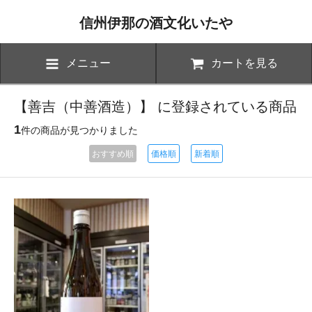
信州伊那の酒文化いたや
メニュー
カートを見る
【善吉（中善酒造）】 に登録されている商品
1
件の商品が見つかりました
おすすめ順
価格順
新着順