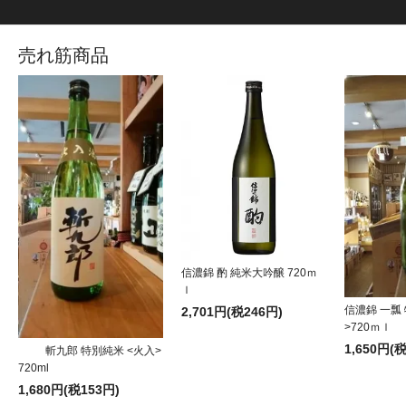
売れ筋商品
信濃錦 酌 純米大吟醸 720ｍ
ｌ
信濃錦 一瓢
2,701円(税246円)
>720ｍｌ
1,650円(
斬九郎 特別純米 <火入>
720ml
1,680円(税153円)