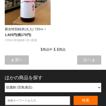
善吉特別純米(火入) 720ｍｌ
1,925円(税175円)
720ml 特別純米<生>原酒
1
1
1
商品中
-
商品
前へ
次へ
ほかの商品を探す
検索