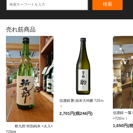
検索
売れ筋商品
信濃錦 酌 純米大吟醸 720ｍ
ｌ
信濃錦 一瓢
2,701円(税246円)
>720ｍｌ
1,650円(
斬九郎 特別純米 <火入>
720ml