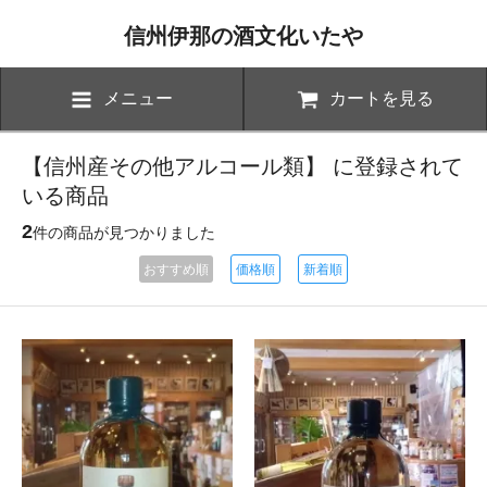
信州伊那の酒文化いたや
メニュー
カートを見る
【信州産その他アルコール類】 に登録されて
いる商品
2
件の商品が見つかりました
おすすめ順
価格順
新着順