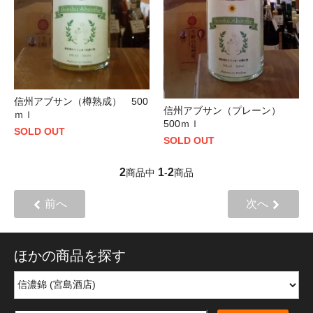
信州アブサン（樽熟成） 500
信州アブサン（プレーン）
ｍｌ
500ｍｌ
SOLD OUT
SOLD OUT
2
1
2
商品中
-
商品
前へ
次へ
ほかの商品を探す